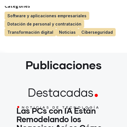
Categories
Software y aplicaciones empresariales
Dotación de personal y contratación
Transformación digital
Noticias
Ciberseguridad
Publicaciones
.
Destacadas
.
Las PCs con IA Están
NOTICIAS DE TECNOLOGÍA
Remodelando los