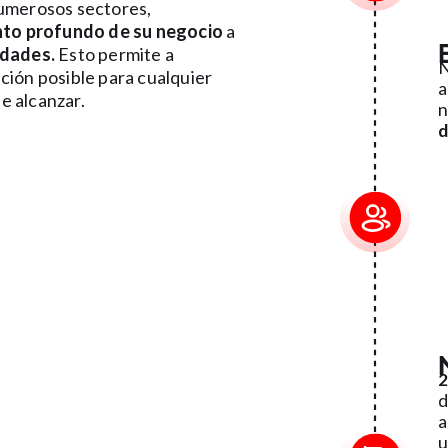
numerosos sectores,
to profundo de su negocio
a
idades.
Esto permite a
N
ción posible para cualquier
a
e alcanzar.
n
d
d
a
u