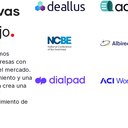
vas
.
jo
mos
resas con
 el mercado.
iento y una
h
crea una
y
imiento de