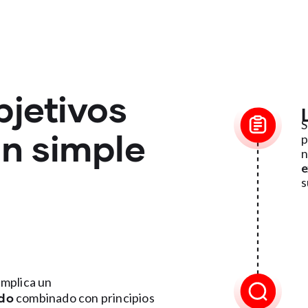
bjetivos
S
an simple
p
n
e
s
implica un
ndo
combinado con principios