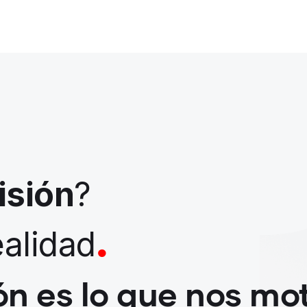
isión
?
.
alidad
ón es lo que nos mo