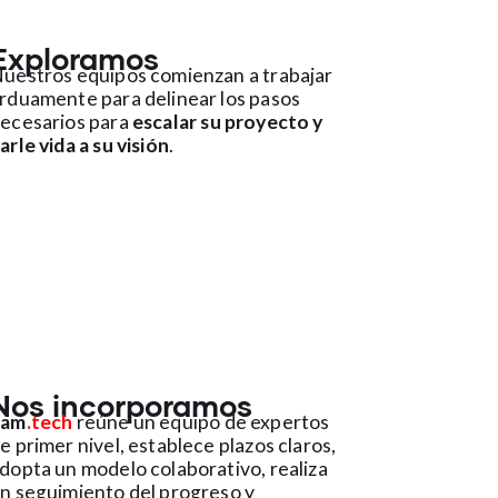
Exploramos
uestros equipos comienzan a trabajar
rduamente para delinear los pasos
ecesarios para
escalar su proyecto y
arle vida a su visión
.
Nos
incorporamos
2am
.tech
reúne un equipo de expertos
e primer nivel, establece plazos claros,
dopta un modelo colaborativo, realiza
n seguimiento del progreso y