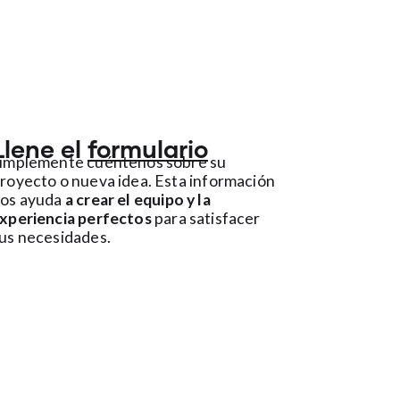
Llene el
formulario
implemente cuéntenos sobre su
royecto o nueva idea. Esta información
os ayuda
a crear el equipo y la
xperiencia perfectos
para satisfacer
us necesidades.