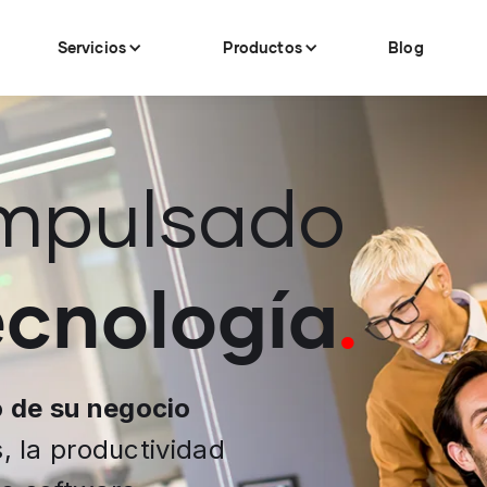
Servicios
Servicios
Productos
Productos
Blog
Blog
 Impulsado
ecnología
.
o de su negocio
, la productividad