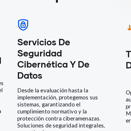
Servicios De
Seguridad
T
l
Cibernética Y De
D
Datos
es
el
Desde la evaluación hasta la
Op
implementación, protegemos sus
au
sistemas, garantizando el
pr
a
cumplimiento normativo y la
Me
protección contra ciberamenazas.
er
Soluciones de seguridad integrales,